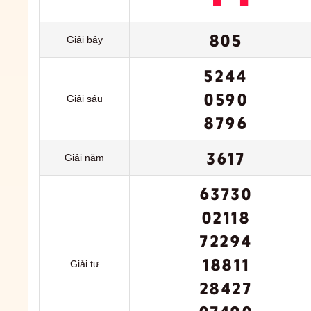
805
Giải bảy
5244
0590
Giải sáu
8796
3617
Giải năm
63730
02118
72294
18811
Giải tư
28427