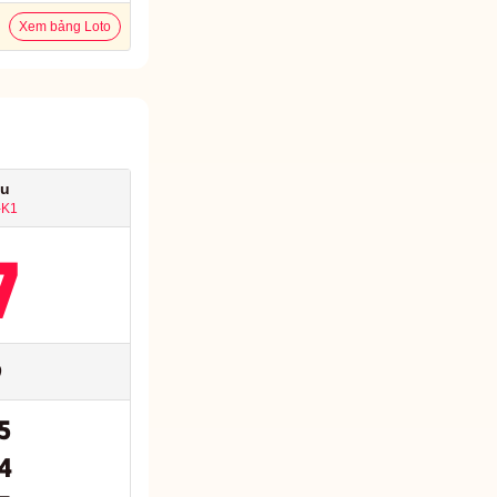
Xem bảng Loto
êu
-K1
7
9
5
4