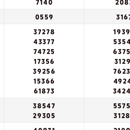
7140
208
0559
316
37278
193
43377
535
74725
637
17356
312
39256
762
15366
492
61873
342
38547
557
29305
312