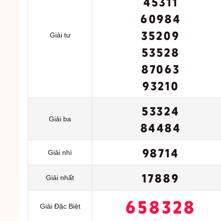
45311
60984
35209
Giải tư
53528
87063
93210
53324
Giải ba
84484
98714
Giải nhì
17889
Giải nhất
658328
Giải
Đặc Biệt