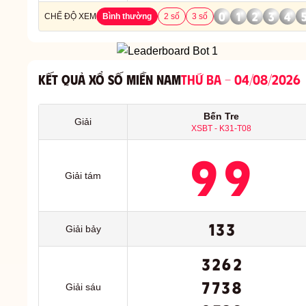
0
1
2
3
4
CHẾ ĐỘ XEM
Bình thường
2 số
3 số
KẾT QUẢ XỔ SỐ MIỀN NAM
THỨ BA - 04/08/2026
Bến Tre
Giải
XSBT - K31-T08
99
Giải tám
133
Giải bảy
3262
7738
Giải sáu