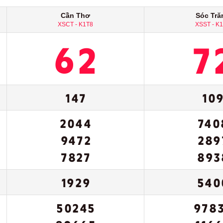
Cần Thơ
Sóc Tră
XSCT - K1T8
XSST - K
62
7
147
10
2044
740
9472
289
7827
893
1929
540
50245
978