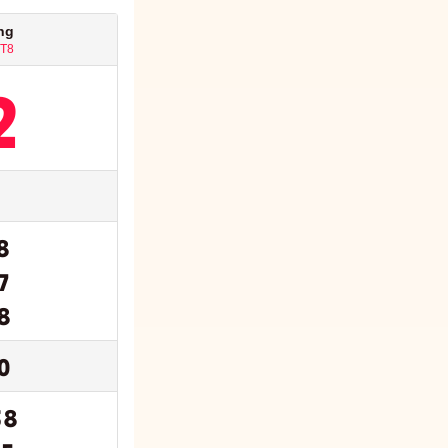
ng
1T8
2
9
8
7
8
0
38