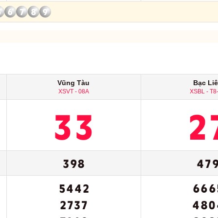
5
6
7
8
9
Vũng Tàu
Bạc Li
XSVT - 08A
XSBL - T8
33
2
398
47
5442
666
2737
480