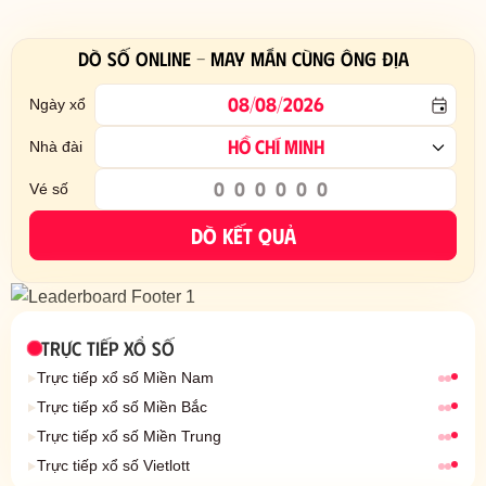
DÒ SỐ ONLINE - MAY MẮN CÙNG ÔNG ĐỊA
Ngày xổ
HỒ CHÍ MINH
Nhà đài
Vé số
DÒ KẾT QUẢ
TRỰC TIẾP XỔ SỐ
Trực tiếp xổ số Miền Nam
Trực tiếp xổ số Miền Bắc
Trực tiếp xổ số Miền Trung
Trực tiếp xổ số Vietlott