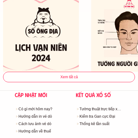
Xem tất cả
Cập nhật mới
Kết quả xổ số
Có gì mới hôm nay?
Tường thuật trực tiếp xổ
số
Hướng dẫn in vé dò
Kiểm tra Gan cực Đại
Cách lưu ảnh vé dò
Thống kê tần suất
Hướng dẫn về thuế