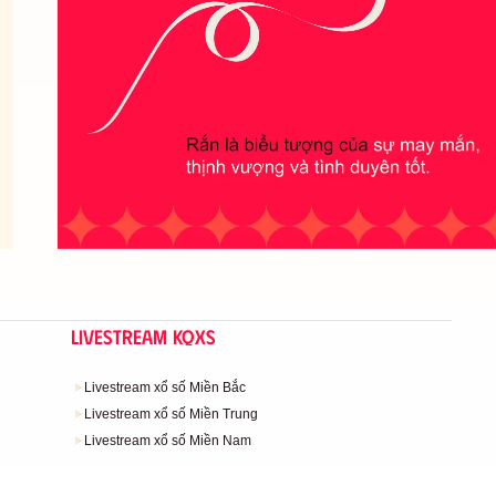
Livestream KQXS
Livestream xổ số Miền Bắc
Livestream xổ số Miền Trung
Livestream xổ số Miền Nam