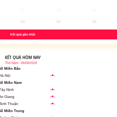
27
28
29
03
04
05
Kết quả gần nhất
KẾT QUẢ HÔM NAY
Thứ Năm - 06/08/2026
Số Miền Bắc
Kết quả xổ số
Hà Nội
Số Miền Nam
Kết quả xổ số
Tây Ninh
Kết quả xổ số
An Giang
Kết quả xổ số
Bình Thuận
Số Miền Trung