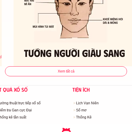
Xem tất cả
t quả xổ số
Tiện ích
ường thuật trực tiếp xổ số
Lịch Vạn Niên
iểm tra Gan cực Đại
Sổ mơ
hống kê tần suất
Thống Kê