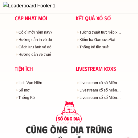
Cập nhật mới
Kết quả xổ số
Có gì mới hôm nay?
Tường thuật trực tiếp xổ
số
Hướng dẫn in vé dò
Kiểm tra Gan cực Đại
Cách lưu ảnh vé dò
Thống kê tần suất
Hướng dẫn về thuế
Tiện ích
Livestream KQXS
Lịch Vạn Niên
Livestream xổ số Miền
Bắc
Sổ mơ
Livestream xổ số Miền
Trung
Thống Kê
Livestream xổ số Miền
Nam
CÚNG ÔNG ĐỊA TRÚNG