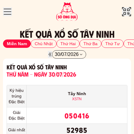
Home
»
Xổ số miền Nam
»
Kết Quả
KẾT QUẢ XỔ SỐ TÂY NINH
Miền Nam
Chủ Nhật
Thứ Hai
Thứ Ba
Thứ Tư
Th
KẾT QUẢ XỔ SỐ TÂY NINH
THỨ NĂM - NGÀY 30/07/2026
Ký hiệu
Tây Ninh
trúng
XSTN
Đặc Biệt
Giải
050416
Đặc Biệt
52985
Giải nhất