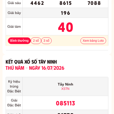
4462
8615
7088
Giải sáu
196
Giải bảy
40
Giải tám
Bình thường
2 số
3 số
Xem bảng Loto
KẾT QUẢ XỔ SỐ TÂY NINH
THỨ NĂM - NGÀY 16/07/2026
Ký hiệu
Tây Ninh
trúng
XSTN
Đặc Biệt
Giải
085113
Đặc Biệt