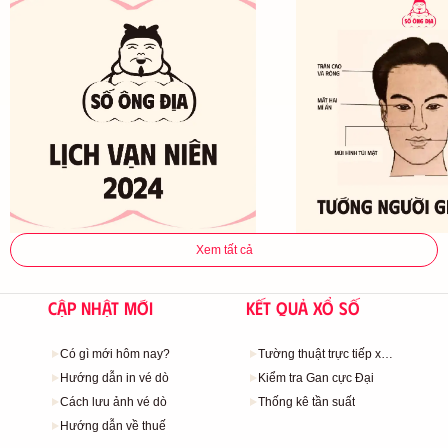
Xem tất cả
Cập nhật mới
Kết quả xổ số
Có gì mới hôm nay?
Tường thuật trực tiếp xổ
số
Hướng dẫn in vé dò
Kiểm tra Gan cực Đại
Cách lưu ảnh vé dò
Thống kê tần suất
Hướng dẫn về thuế