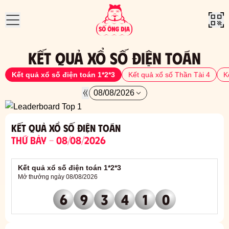
Home
»
Kết Quả Xổ Số Điện Toán
KẾT QUẢ XỔ SỐ ĐIỆN TOÁN
Kết quả xổ số điện toán 1*2*3
Kết quả xổ số Thần Tài 4
K
KẾT QUẢ XỔ SỐ ĐIỆN TOÁN
THỨ BẢY - 08/08/2026
Kết quả xổ số điện toán 1*2*3
Mở thưởng ngày 08/08/2026
6
9
3
4
1
0