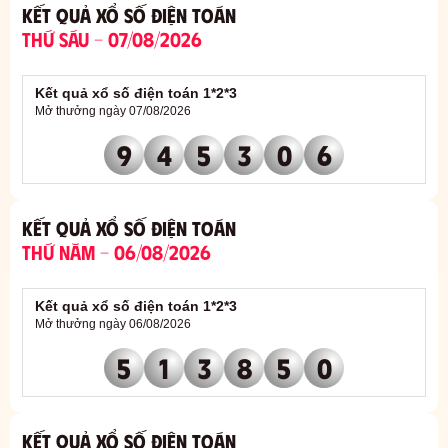
KẾT QUẢ XỔ SỐ ĐIỆN TOÁN
THỨ SÁU - 07/08/2026
Kết quả xổ số điện toán 1*2*3
Mở thưởng ngày 07/08/2026
9
4
5
3
0
6
KẾT QUẢ XỔ SỐ ĐIỆN TOÁN
THỨ NĂM - 06/08/2026
Kết quả xổ số điện toán 1*2*3
Mở thưởng ngày 06/08/2026
5
1
3
8
5
0
KẾT QUẢ XỔ SỐ ĐIỆN TOÁN