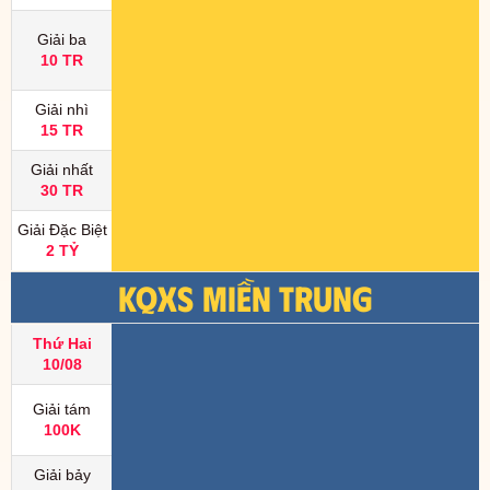
Giải ba
10 TR
Giải nhì
15 TR
Giải nhất
30 TR
Giải Đặc Biệt
2 TỶ
KQXS MIỀN TRUNG
Thứ Hai
Phú Yên
Thừa Thiên Huế
10/08
Giải tám
100K
Giải bảy