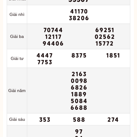
41170
Giải nhì
38206
70744
69251
12117
02562
Giải ba
94406
15772
4447
8375
1851
Giải tư
7753
2163
0098
6826
Giải năm
1889
5084
6688
353
588
274
Giải sáu
97