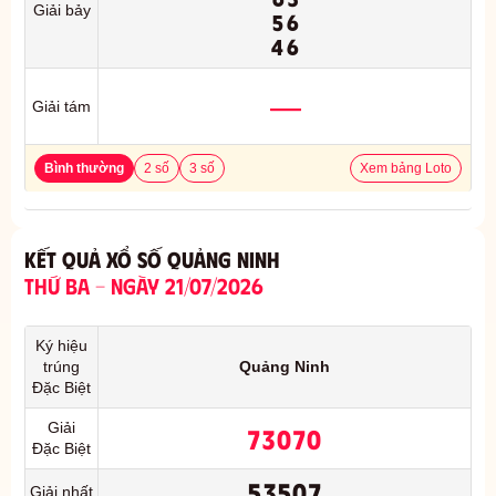
Giải bảy
56
46
—
Giải tám
Bình thường
2 số
3 số
Xem bảng Loto
KẾT QUẢ XỔ SỐ QUẢNG NINH
THỨ BA - NGÀY 21/07/2026
Ký hiệu
trúng
Quảng Ninh
Đặc Biệt
Giải
73070
Đặc Biệt
53507
Giải nhất