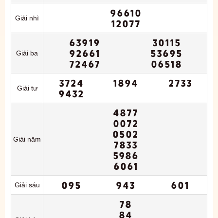
96610
Giải nhì
12077
63919
30115
92661
53695
Giải ba
72467
06518
3724
1894
2733
Giải tư
9432
4877
0072
0502
Giải năm
7833
5986
6061
095
943
601
Giải sáu
78
84