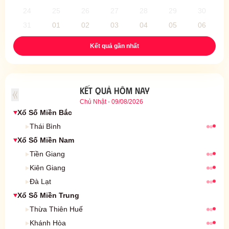
24
25
26
27
28
29
30
31
01
02
03
04
05
06
Kết quả gần nhất
KẾT QUẢ HÔM NAY
Chủ Nhật - 09/08/2026
Xổ Số Miền Bắc
Kết quả xổ số
Thái Bình
Xổ Số Miền Nam
Kết quả xổ số
Tiền Giang
Kết quả xổ số
Kiên Giang
Kết quả xổ số
Đà Lạt
Xổ Số Miền Trung
Kết quả xổ số
Thừa Thiên Huế
Kết quả xổ số
Khánh Hòa