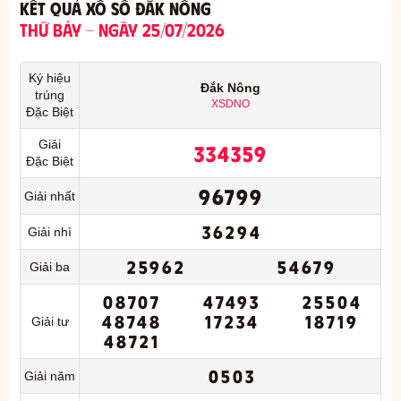
KẾT QUẢ XỔ SỐ ĐẮK NÔNG
THỨ BẢY - NGÀY 25/07/2026
Ký hiệu
Đắk Nông
trúng
XSDNO
Đặc Biệt
Giải
334359
Đặc Biệt
96799
Giải nhất
36294
Giải nhì
25962
54679
Giải ba
08707
47493
25504
48748
17234
18719
Giải tư
48721
0503
Giải năm