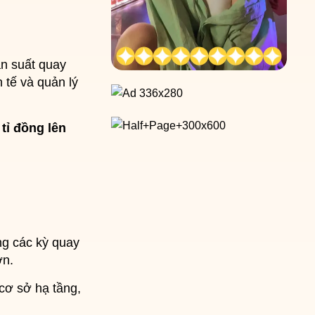
ần suất quay
 tế và quản lý
tỉ đồng lên
ng các kỳ quay
ớn.
 cơ sở hạ tầng,