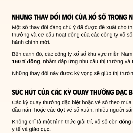
Những thay đổi mới của xổ số trong 
Một số thay đổi đáng chú ý đã được đề xuất cho thị
thưởng và cơ cấu hoạt động của các công ty xổ số 
hành chính mới.
Bên cạnh đó, các công ty xổ số khu vực miền Nam
160 tỉ đồng
, nhằm đáp ứng nhu cầu thị trường và 
Những thay đổi này được kỳ vọng sẽ giúp thị trườn
Sức hút của các kỳ quay thưởng đặc b
Các kỳ quay thưởng đặc biệt hoặc vé số theo mùa l
đầu năm hoặc các đợt vé số xuân, nhiều người săn 
Không chỉ là một hình thức giải trí, xổ số còn đón
y tế và giáo dục.