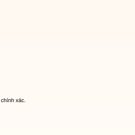
 chính xác.