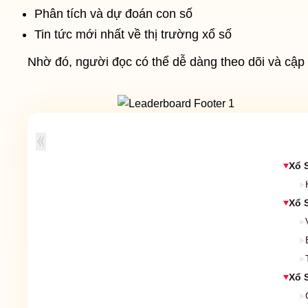
Phân tích và dự đoán con số
Tin tức mới nhất về thị trường xổ số
Nhờ đó, người đọc có thể dễ dàng theo dõi và cập n
Xổ 
Xổ 
Xổ 