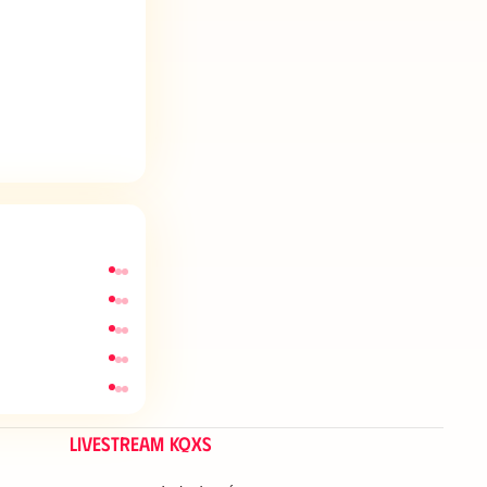
Livestream KQXS