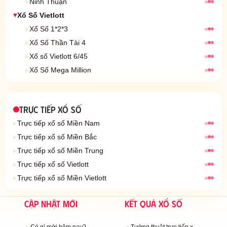
Kết quả xổ số
Ninh Thuận
Xổ Số Vietlott
Kết quả xổ số
Xổ Số 1*2*3
Kết quả xổ số
Xổ Số Thần Tài 4
Kết quả xổ số
Xổ số Vietlott 6/45
Kết quả xổ số
Xổ Số Mega Million
TRỰC TIẾP XỔ SỐ
Trực tiếp xổ số Miền Nam
Trực tiếp xổ số Miền Bắc
Trực tiếp xổ số Miền Trung
Trực tiếp xổ số Vietlott
Trực tiếp xổ số Miền Vietlott
Cập nhật mới
Kết quả xổ số