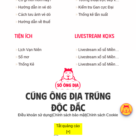
Có gì mới hôm nay?
Tường thuật trực tiếp xổ
số
Hướng dẫn in vé dò
Kiểm tra Gan cực Đại
Cách lưu ảnh vé dò
Thống kê tần suất
Hướng dẫn về thuế
Tiện ích
Livestream KQXS
Lịch Vạn Niên
Livestream xổ số Miền
Bắc
Sổ mơ
Livestream xổ số Miền
Trung
Thống Kê
Livestream xổ số Miền
Nam
CÚNG ÔNG ĐỊA TRÚNG
ĐỘC ĐẮC
Điều khoản sử dụng
|
Chính sách bảo mật
|
Chính sách Cookie
Tắt quảng cáo
[×]