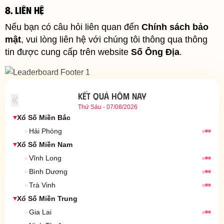
8. Liên hệ
Nếu bạn có câu hỏi liên quan đến
Chính sách bảo
mật
, vui lòng liên hệ với chúng tôi thông qua thông
tin được cung cấp trên website
Số Ông Địa
.
KẾT QUẢ HÔM NAY
Thứ Sáu - 07/08/2026
Xổ Số Miền Bắc
Kết quả xổ số
Hải Phòng
Xổ Số Miền Nam
Kết quả xổ số
Vĩnh Long
Kết quả xổ số
Bình Dương
Kết quả xổ số
Trà Vinh
Xổ Số Miền Trung
Kết quả xổ số
Gia Lai