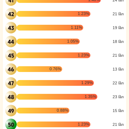
42
1.23%
21 lần
43
1.11%
19 lần
44
1.05%
18 lần
45
1.23%
21 lần
46
0.76%
13 lần
47
1.29%
22 lần
48
1.35%
23 lần
49
0.88%
15 lần
50
1.23%
21 lần