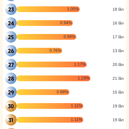
23
1.05%
18 lần
24
0.94%
16 lần
25
0.99%
17 lần
26
0.76%
13 lần
27
1.17%
20 lần
28
1.23%
21 lần
29
0.88%
15 lần
30
1.11%
19 lần
31
1.11%
19 lần