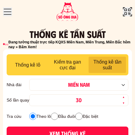
Home
»
Thống Kê
»
Tần Suất
THỐNG KÊ TẦN SUẤT
Đang tường thuật trực tiếp KQXS Miền Nam, Miền Trung, Miền Bắc hôm
nay »
Bấm Xem!
Kiểm tra gan
Thống kê tần
Thống kê lô
cực đại
suất
MIỀN NAM
Nhà đài
▲
Số lần quay
▼
Tra cứu
Theo lô
Đầu đuôi
Đặc biệt
XEM THỐNG KÊ