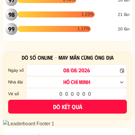
98
1.23%
21 lần
99
1.17%
20 lần
DÒ SỐ ONLINE - MAY MẮN CÙNG ÔNG ĐỊA
Ngày xổ
HỒ CHÍ MINH
Nhà đài
Vé số
DÒ KẾT QUẢ