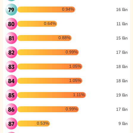
79
0.94%
16 lần
80
0.64%
11 lần
81
0.88%
15 lần
82
0.99%
17 lần
83
1.05%
18 lần
84
1.05%
18 lần
85
1.11%
19 lần
86
0.99%
17 lần
87
0.53%
9 lần