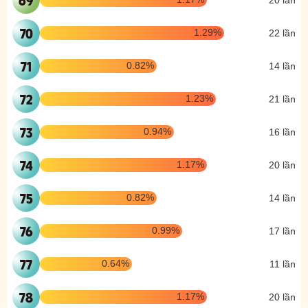
70
1.29%
22 lần
71
0.82%
14 lần
72
1.23%
21 lần
73
0.94%
16 lần
74
1.17%
20 lần
75
0.82%
14 lần
76
0.99%
17 lần
77
0.64%
11 lần
78
1.17%
20 lần