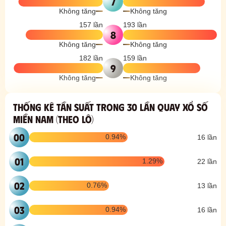
7
Không tăng
Không tăng
157 lần
193 lần
8
Không tăng
Không tăng
182 lần
159 lần
9
Không tăng
Không tăng
Thống kê tần suất trong
30
lần quay xổ số
Miền Nam
(theo lô)
00
0.94%
16 lần
01
1.29%
22 lần
02
0.76%
13 lần
03
0.94%
16 lần