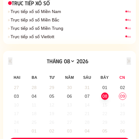
TRỰC TIẾP XỔ SỐ
Trực tiếp xổ số Miền Nam
Trực tiếp xổ số Miền Bắc
Trực tiếp xổ số Miền Trung
Trực tiếp xổ số Vietlott
HAI
BA
TƯ
NĂM
SÁU
BẢY
CN
27
28
29
30
31
01
02
03
04
05
06
07
08
09
10
11
12
13
14
15
16
17
18
19
20
21
22
23
24
25
26
27
28
29
30
31
01
02
03
04
05
06