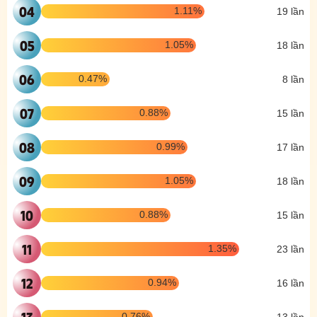
04
1.11%
19 lần
05
1.05%
18 lần
06
0.47%
8 lần
07
0.88%
15 lần
08
0.99%
17 lần
09
1.05%
18 lần
10
0.88%
15 lần
11
1.35%
23 lần
12
0.94%
16 lần
13
0.76%
13 lần