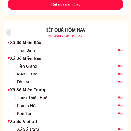
Kết quả gần nhất
KẾT QUẢ HÔM NAY
Chủ Nhật - 09/08/2026
Xổ Số Miền Bắc
Kết quả xổ số
Thái Bình
Xổ Số Miền Nam
Kết quả xổ số
Tiền Giang
Kết quả xổ số
Kiên Giang
Kết quả xổ số
Đà Lạt
Xổ Số Miền Trung
Kết quả xổ số
Thừa Thiên Huế
Kết quả xổ số
Khánh Hòa
Kết quả xổ số
Kon Tum
Xổ Số Vietlott
Kết quả xổ số
Xổ Số 1*2*3