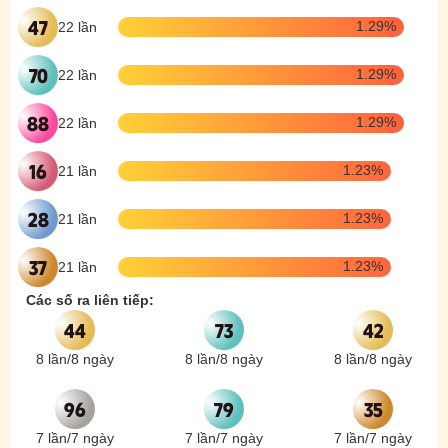
47
1.29%
22 lần
70
1.29%
22 lần
88
1.29%
22 lần
16
1.23%
21 lần
28
1.23%
21 lần
37
1.23%
21 lần
Các số ra liên tiếp:
44
73
42
8 lần
/
8 ngày
8 lần
/
8 ngày
8 lần
/
8 ngày
96
79
35
7 lần
/
7 ngày
7 lần
/
7 ngày
7 lần
/
7 ngày