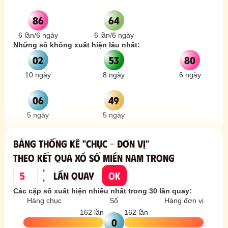
86
64
6 lần
/
6 ngày
6 lần
/
6 ngày
Những số không xuất hiện lâu nhất:
02
53
80
10 ngày
8 ngày
6 ngày
06
49
5 ngày
5 ngày
BẢNG THỐNG KÊ "CHỤC - ĐƠN VỊ"
THEO KẾT QUẢ XỔ SỐ
MIỀN NAM
TRONG
▲
LẦN QUAY
OK
▼
Các cặp số xuất hiện nhiều nhất trong
30
lần quay:
Hàng chục
Số
Hàng đơn vị
162 lần
162 lần
0