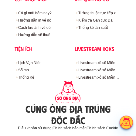
Có gì mới hôm nay?
Tường thuật trực tiếp xổ
số
Hướng dẫn in vé dò
Kiểm tra Gan cực Đại
Cách lưu ảnh vé dò
Thống kê tần suất
Hướng dẫn về thuế
Tiện ích
Livestream KQXS
Lịch Vạn Niên
Livestream xổ số Miền
Bắc
Sổ mơ
Livestream xổ số Miền
Trung
Thống Kê
Livestream xổ số Miền
Nam
CÚNG ÔNG ĐỊA TRÚNG
ĐỘC ĐẮC
Điều khoản sử dụng
|
Chính sách bảo mật
|
Chính sách Cookie