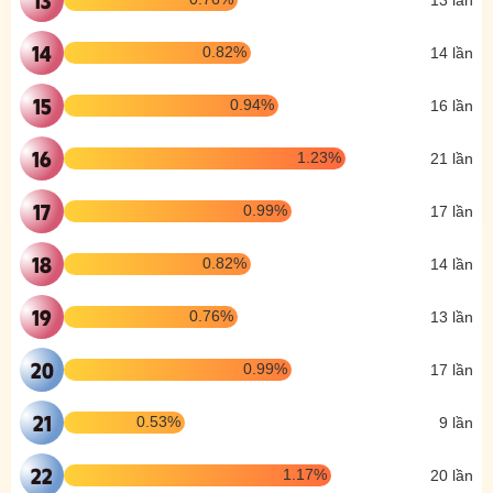
14
0.82%
14 lần
15
0.94%
16 lần
16
1.23%
21 lần
17
0.99%
17 lần
18
0.82%
14 lần
19
0.76%
13 lần
20
0.99%
17 lần
21
0.53%
9 lần
22
1.17%
20 lần