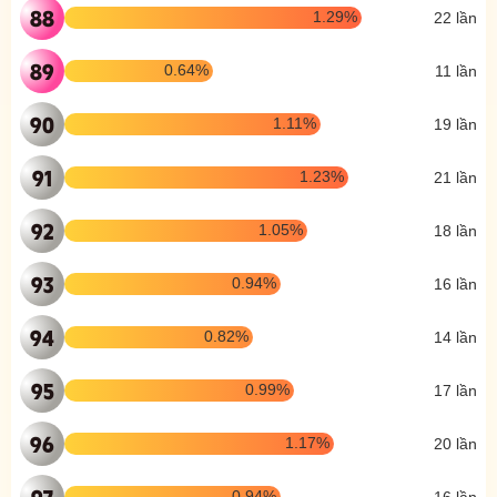
88
1.29%
22 lần
89
0.64%
11 lần
90
1.11%
19 lần
91
1.23%
21 lần
92
1.05%
18 lần
93
0.94%
16 lần
94
0.82%
14 lần
95
0.99%
17 lần
96
1.17%
20 lần
97
0.94%
16 lần