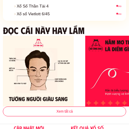
Kết quả xổ số
Xổ Số Thần Tài 4
Kết quả xổ số
Xổ số Vietlott 6/45
ĐỌC CÁI NÀY HAY LẮM
Xem tất cả
Cập nhật mới
Kết quả xổ số