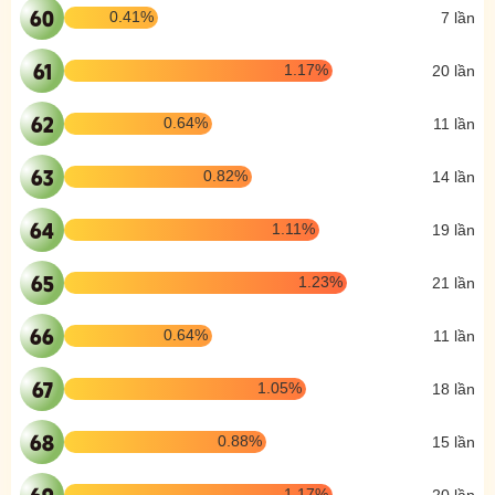
60
0.41%
7 lần
61
1.17%
20 lần
62
0.64%
11 lần
63
0.82%
14 lần
64
1.11%
19 lần
65
1.23%
21 lần
66
0.64%
11 lần
67
1.05%
18 lần
68
0.88%
15 lần
69
1.17%
20 lần