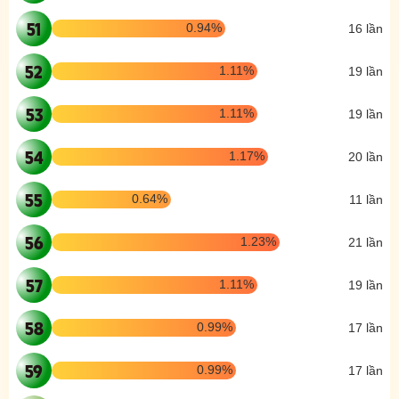
51
0.94%
16 lần
52
1.11%
19 lần
53
1.11%
19 lần
54
1.17%
20 lần
55
0.64%
11 lần
56
1.23%
21 lần
57
1.11%
19 lần
58
0.99%
17 lần
59
0.99%
17 lần