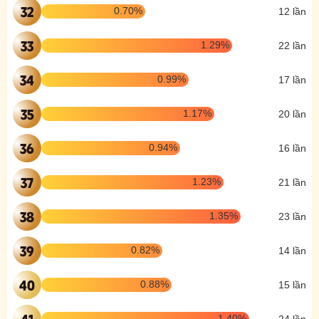
32
0.70%
12 lần
33
1.29%
22 lần
34
0.99%
17 lần
35
1.17%
20 lần
36
0.94%
16 lần
37
1.23%
21 lần
38
1.35%
23 lần
39
0.82%
14 lần
40
0.88%
15 lần
41
1.40%
24 lần