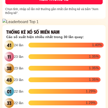
Chọn tỉnh, nhập số lần mở thưởng gần nhất cần thống kê và bấm
"Xem
thống kê"
.
Thống kê xổ số
Miền Nam
Các số xuất hiện nhiều nhất trong 30 lần quay:
41
1.40%
24 lần
11
1.35%
23 lần
38
1.35%
23 lần
48
1.35%
23 lần
01
1.29%
22 lần
33
1.29%
22 lần