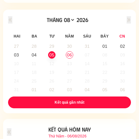
HAI
BA
TƯ
NĂM
SÁU
BẢY
CN
27
28
29
30
31
01
02
03
04
05
06
07
08
09
10
11
12
13
14
15
16
17
18
19
20
21
22
23
24
25
26
27
28
29
30
31
01
02
03
04
05
06
Kết quả gần nhất
KẾT QUẢ HÔM NAY
Thứ Năm - 06/08/2026