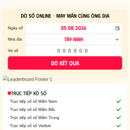
DÒ SỐ ONLINE - MAY MẮN CÙNG ÔNG ĐỊA
Ngày xổ
TÂY NINH
Nhà đài
Vé số
DÒ KẾT QUẢ
TRỰC TIẾP XỔ SỐ
Trực tiếp xổ số Miền Nam
Trực tiếp xổ số Miền Bắc
Trực tiếp xổ số Miền Trung
Trực tiếp xổ số Vietlott